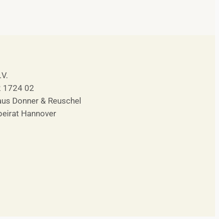
.V.
 1724 02
s Donner & Reuschel
eirat Hannover